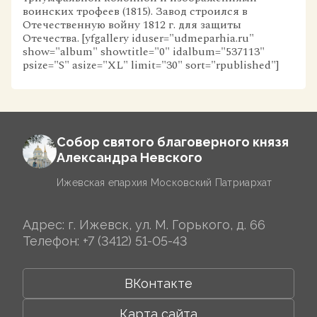
воинских трофеев (1815). Завод строился в
Отечественную войну 1812 г. для защиты
Отечества. [yfgallery iduser="udmeparhia.ru"
show="album" showtitle="0" idalbum="537113"
psize="S" asize="XL" limit="30" sort="rpublished"]
Собор святого благоверного князя
Александра Невского
Ижевская епархия Московский Патриархат
Адрес: г. Ижевск, ул. М. Горького, д. 66
Телефон:
+7 (3412) 51-05-43
ВКонтакте
Карта сайта