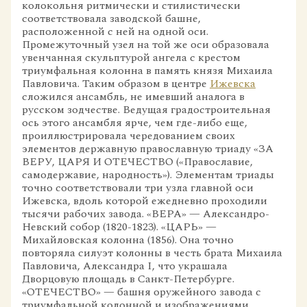
колокольня ритмически и стилистически
соответствовала заводской башне,
расположенной с ней на одной оси.
Промежуточный узел на той же оси образовала
увенчанная скульптурой ангела с крестом
триумфальная колонна в память князя Михаила
Павловича. Таким образом в центре
Ижевска
сложился ансамбль, не имевший аналога в
русском зодчестве. Ведущая градостроительная
ось этого ансамбля ярче, чем где-либо еще,
проиллюстрировала чередованием своих
элементов державную православную триаду «ЗА
ВЕРУ, ЦАРЯ И ОТЕЧЕСТВО («Православие,
самодержавие, народность»). Элементам триады
точно соответствовали три узла главной оси
Ижевска, вдоль которой ежедневно проходили
тысячи рабочих завода. «ВЕРА» — Александро-
Невский собор (1820-1823). «ЦАРЬ» —
Михайловская колонна (1856). Она точно
повторяла силуэт колонны в честь брата Михаила
Павловича, Александра I, что украшала
Дворцовую площадь в Санкт-Петербурге.
«ОТЕЧЕСТВО» — башня оружейного завода с
триумфальной колонной и изображениями