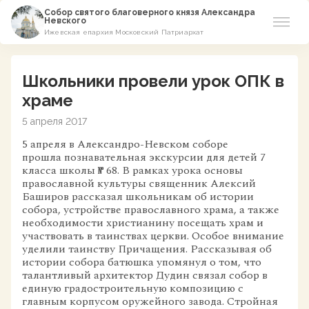
Собор святого благоверного князя Александра
Невского
Ижевская епархия Московский Патриархат
Новости
Школьники провели урок ОПК в
О соборе
храме
5 апреля 2017
Азы Православия
5 апреля в Александро-Невском соборе
прошла познавательная экскурсии для детей 7
Расписание
класса школы № 68.
В рамках урока основы
православной культуры священник Алексий
Виртуальный музей
Баширов рассказал школьникам об истории
собора, устройстве православного храма, а также
необходимости христианину посещать храм и
Пожертвование
участвовать в таинствах церкви. Особое внимание
уделили таинству Причащения. Рассказывая об
истории собора батюшка упомянул о том, что
Контакты
талантливый архитектор Дудин связал собор в
единую градостроительную композицию с
главным корпусом оружейного завода. Стройная