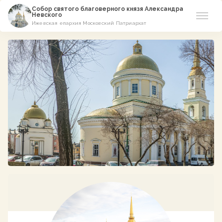
Собор святого благоверного князя Александра
Невского
Ижевская епархия Московский Патриархат
Новости
О соборе
Азы Православия
Расписание
Виртуальный музей
Пожертвование
Контакты