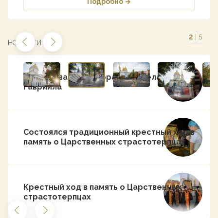
Подробно →
2
| 5
НОВОСТИ
Празднование Собора архангела
Гавриила
Состоялся традиционный крестный ход в
память о Царственных страстотерпцах
Крестный ход в память о Царственных
страстотерпцах
Больше новостей и объявлений