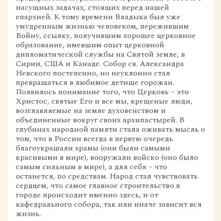
насущных задачах, стоящих перед нашей
епархией. К тому времени Владыка был уже
умудренным жизнью человеком, пережившим
Войну, ссылку, получившим хорошее церковное
образование, имевшим опыт церковной
дипломатической службы на Святой земле, в
Сирии, США и Канаде. Собор св. Александра
Невского постепенно, но неуклонно стал
превращаться в любимое детище горожан.
Появилось понимание того, что Церковь – это
Христос, святые Его и все мы, крещеные люди,
возглавляемые на земле духовенством и
объединенные вокруг своих архипастырей. В
глубинах народной памяти стала оживать мысль о
том, что в России всегда в первую очередь
благоукрашали храмы (они были самыми
красивыми в мире), вооружали войско (оно было
самым сильным в мире), а для себя – что
останется, по средствам. Народ стал чувствовать
сердцем, что самое главное строительство в
городе происходит именно здесь, и от
кафедрального собора, так или иначе зависит вся
жизнь.