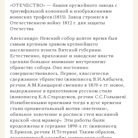
«ОТЕЧЕСТВО» — башня оружейного завода с
триумфальной колонной и изображениями
воинских трофеев (1815). Завод строился в
Отечественную войну 1812 г. для защиты
Отечества.
Александро-Невский собор долгое время был
самым крупным храмом крупнейшего
населенного пункта Вятской губернии.
Естественно, прихожане и заводские власти
уделяли большое внимание внутреннему
убранству собора. Оно постоянно
совершенствовалось. Первое, классически
сдержанное убранство (живописец В.И.Албычев,
резчик А.М.Канцырев) сменило в 1870-е гг. новое,
выдержанное в прихотливом русском стиле
(живописец К.А.Стародумов, резчик С.С.Голышев).
Излюбленными приемами тогда в духе времени
стали орнаментальный мотив «плетенки»,
обильное золочение и росписи стен масляной
краской «под мрамор». Эти работы были
продолжены в середине 1890-х гг. (живописец
Е.Брюхов, резчик И.Тетерин). Таким образом,
декоративный ансамбль интерьеров собора