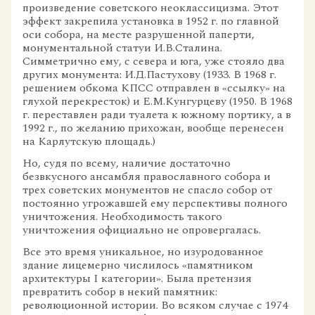
произведение советского неоклассицизма. Этот
эффект закрепила установка в 1952 г. по главной
оси собора, на месте разрушенной паперти,
монументальной статуи И.В.Сталина.
Симметрично ему, с севера и юга, уже стояло два
других монумента: И.Д.Пастухову (1933. В 1968 г.
решением обкома КПСС отправлен в «ссылку» на
глухой перекресток) и Е.М.Кунгурцеву (1950. В 1968
г. переставлен ради туалета к южному портику, а в
1992 г., по желанию прихожан, вообще перенесен
на Карлутскую площадь.)
Но, судя по всему, наличие достаточно
безвкусного ансамбля православного собора и
трех советских монументов не спасло собор от
постоянно угрожавшей ему перспективы полного
уничтожения. Необходимость такого
уничтожения официально не опровергалась.
Все это время уникальное, но изуродованное
здание лицемерно числилось «памятником
архитектуры I категории». Была претензия
превратить собор в некий памятник:
революционной истории. Во всяком случае с 1974