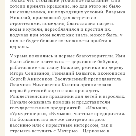
только что отбывшие уголовное наказание. Они
хотели принять крещение, но для этого не было
ни священника, ни подходящих условий. Владыка
Николай, приехавший для встречи со
строителями, помедлив, благословил нагреть
воды в купели, переоблачился и крестил их,
подумав при этом вслух: как знать, может быть, у
них не будет больше возможности прийти в
церковь.
У храма появились и первые благотворители. Ими
были «белые платочки» — церковные бабушки,
работавшие «во славу Божию», резчики по дереву
Игорь Селиванов, Геннадий Бадыгов, иконописец
Сергей Анисенков. Заслуженный преподаватель
Людмила Николаевна Килина организовала
первый детский хор и стала проводить
Рождественские праздники для детей и взрослых.
Начали оказывать помощь и представители
государственных предприятий – «Ижмаш»,
«Удмуртэнерго», «Буммаш»; частные предприятия.
Но большинство все же смотрело на дело
пассивно или с корыстным интересом, так и
стремясь вступить с Матерью – Церковью в