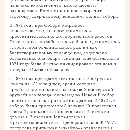
изначально эклектичен, многочастен и
разновремен. Во многом он противоречит
строгому, сдержанному внешнему облику собора.
В 1871 году при Соборе открылось
попечительство, которое занималось
просветительской благотворительной работой.
Попечительство заботилось о бедных, занималось
устройством больниц, школ, различных
благотворительных учреждений, содержало
богадельню. Благодаря усилиям попечительства в
1871 году была быстро ликвидирована эпидемия
холеры в Ижевском заводе.
С 1875 года при храме действовала Воскресная
школа на 135 учащихся, среди которых
преобладали мальчики из ложевой мастерской
оружейного завода. Александро-Невский собор
являлся главным приходским храмом. В 1892 г. к
собору были приписаны 3 церкви: Николаевская,
Свято-Троицкая кладбищенская и Введенская
домовая, 3 часовни: Михайловская,
Крестовоздвиженская, Преображенская. В 1907 г.
построена приписная Михайло-Архангельская