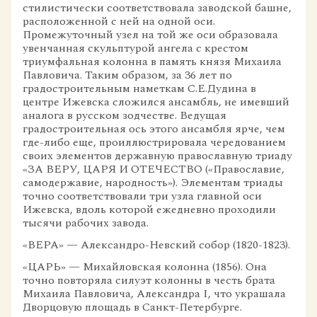
стилистически соответствовала заводской башне,
расположенной с ней на одной оси.
Промежуточный узел на той же оси образовала
увенчанная скульптурой ангела с крестом
триумфальная колонна в память князя Михаила
Павловича. Таким образом, за 36 лет по
градостроительным наметкам С.Е.Дудина в
центре Ижевска сложился ансамбль, не имевший
аналога в русском зодчестве. Ведущая
градостроительная ось этого ансамбля ярче, чем
где-либо еще, проиллюстрировала чередованием
своих элементов державную православную триаду
«ЗА ВЕРУ, ЦАРЯ И ОТЕЧЕСТВО («Православие,
самодержавие, народность»). Элементам триады
точно соответствовали три узла главной оси
Ижевска, вдоль которой ежедневно проходили
тысячи рабочих завода.
«ВЕРА» — Александро-Невский собор (1820-1823).
«ЦАРЬ» — Михайловская колонна (1856). Она
точно повторяла силуэт колонны в честь брата
Михаила Павловича, Александра I, что украшала
Дворцовую площадь в Санкт-Петербурге.