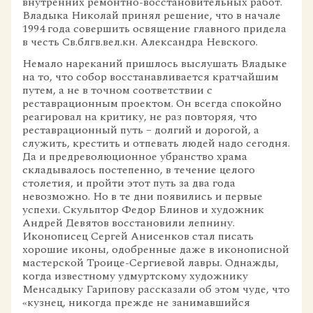
внутренних ремонтно-восстановительных работ.
Владыка Николай принял решение, что в начале
1994 года совершить освящение главного придела
в честь Св.блгв.вел.кн. Александра Невского.
Немало нареканий пришлось выслушать Владыке
на то, что собор восстанавливается кратчайшим
путем, а не в точном соответствии с
реставрационным проектом. Он всегда спокойно
реагировал на критику, не раз повторяя, что
реставрационный путь – долгий и дорогой, а
служить, крестить и отпевать людей надо сегодня.
Да и предреволюционное убранство храма
складывалось постепенно, в течение целого
столетия, и пройти этот путь за два года
невозможно. Но в те дни появились и первые
успехи. Скульптор Федор Блинов и художник
Андрей Девятов восстановили лепнину.
Иконописец Сергей Анисенков стал писать
хорошие иконы, одобренные даже в иконописной
мастерской Троице-Сергиевой лавры. Однажды,
когда известному удмуртскому художнику
Менсадыку Гарипову рассказали об этом чуде, что
«кузнец, никогда прежде не занимавшийся