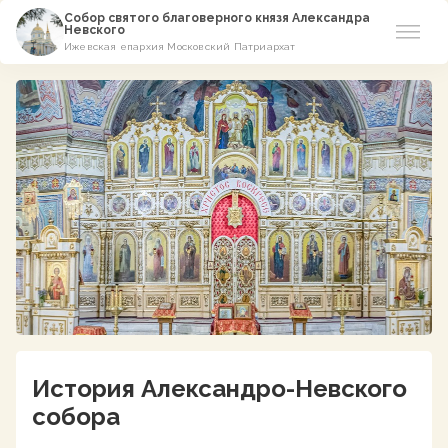
Собор святого благоверного князя Александра
Невского
Ижевская епархия Московский Патриархат
Новости
О соборе
Азы Православия
Расписание
Виртуальный музей
Пожертвование
Контакты
История Александро-Невского
собора