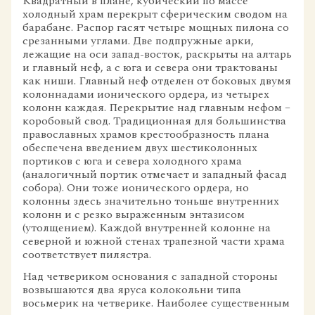
Квадратный в плане, кубический по массе
холодный храм перекрыт сферическим сводом на
барабане. Распор гасят четыре мощных пилона со
срезанными углами. Две подпружные арки,
лежащие на оси запад-восток, раскрыты на алтарь
и главный неф, а с юга и севера они трактованы
как ниши. Главный неф отделен от боковых двумя
колоннадами ионического ордера, из четырех
колонн каждая. Перекрытие над главным нефом –
коробовый свод. Традиционная для большинства
православных храмов крестообразность плана
обеспечена введением двух шестиколонных
портиков с юга и севера холодного храма
(аналогичный портик отмечает и западный фасад
собора). Они тоже ионического ордера, но
колонны здесь значительно тоньше внутренних
колонн и с резко выраженным энтазисом
(утолщением). Каждой внутренней колонне на
северной и южной стенах трапезной части храма
соответствует пилястра.
Над четвериком основания с западной стороны
возвышаются два яруса колокольни типа
восьмерик на четверике. Наиболее существенным