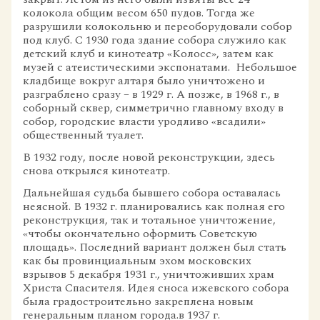
колокола общим весом 650 пудов. Тогда же
разрушили колокольню и переоборудовали собор
под клуб. С 1930 года здание собора служило как
детский клуб и кинотеатр «Колосс», затем как
музей с атеистическими экспонатами. Небольшое
кладбище вокруг алтаря было уничтожено и
разграблено сразу – в 1929 г. А позже, в 1968 г., в
соборный сквер, симметрично главному входу в
собор, городские власти уродливо «всадили»
общественный туалет.
В 1932 году, после новой реконструкции, здесь
снова открылся кинотеатр.
Дальнейшая судьба бывшего собора оставалась
неясной. В 1932 г. планировались как полная его
реконструкция, так и тотальное уничтожение,
«чтобы окончательно оформить Советскую
площадь». Последний вариант должен был стать
как бы провинциальным эхом московских
взрывов 5 декабря 1931 г., уничтоживших храм
Христа Спасителя. Идея сноса ижевского собора
была градостроительно закреплена новым
генеральным планом города.в 1937 г.