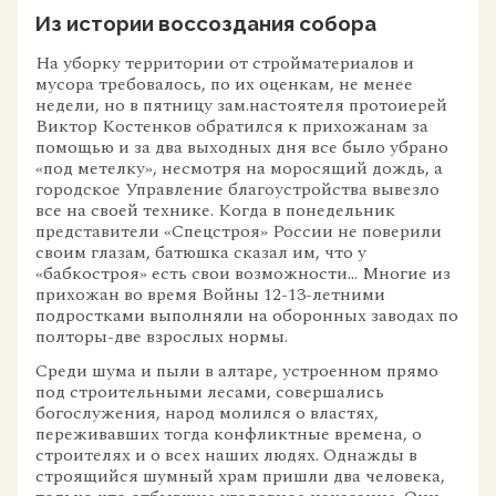
Из истории воссоздания собора
На уборку территории от стройматериалов и
мусора требовалось, по их оценкам, не менее
недели, но в пятницу зам.настоятеля протоиерей
Виктор Костенков обратился к прихожанам за
помощью и за два выходных дня все было убрано
«под метелку», несмотря на моросящий дождь, а
городское Управление благоустройства вывезло
все на своей технике. Когда в понедельник
представители «Спецстроя» России не поверили
своим глазам, батюшка сказал им, что у
«бабкостроя» есть свои возможности… Многие из
прихожан во время Войны 12-13-летними
подростками выполняли на оборонных заводах по
полторы-две взрослых нормы.
Среди шума и пыли в алтаре, устроенном прямо
под строительными лесами, совершались
богослужения, народ молился о властях,
переживавших тогда конфликтные времена, о
строителях и о всех наших людях. Однажды в
строящийся шумный храм пришли два человека,