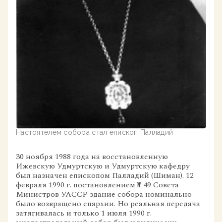
Настоятелем собора стал епископ Палладий
30 ноября 1988 года на восстановленную
Ижевскую Удмуртскую и Удмуртскую кафедру
был назначен епископом Палладий (Шиман). 12
февраля 1990 г. постановлением № 49 Совета
Министров УАССР здание собора номинально
было возвращено епархии. Но реальная передача
затягивалась и только 1 июля 1990 г.