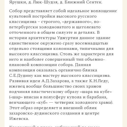
Ярушки, д. Люк-Шудзя, д. Ближний Сентек.
Собор представляет собой идеальное воплощение
культовой постройки высокого русского
классицизма – строгого, «державного», по-
петербургски холодноватого и щеголевато
отточенного в общем силуэте и деталях. В
истории архитектуры Удмуртии данное здание
единственное окружено сразу восемнадцатью
отдельно стоящими колоннами, типичными для
высокого классицизма. Столь же характерен для
него и наиболее совершенный тип объемно-
плановой композиции собора. Данная
композиция оказалась органично близка
С.Е.Дудину как мастеру высокого классицизма.
Развивая идеи А.Д.Захарова, а также К.Н.Леду,
ижевец вообще большинство своих храмов
подчинял пластическому образу «шара на кубе»
(«шар» вписан в полусферу купола и барабана,
венчающего «куб» — четверик холодного храма).
Этот образ определяет и внешний облик
захаровско-дудинского создания в центре
Ижевска.