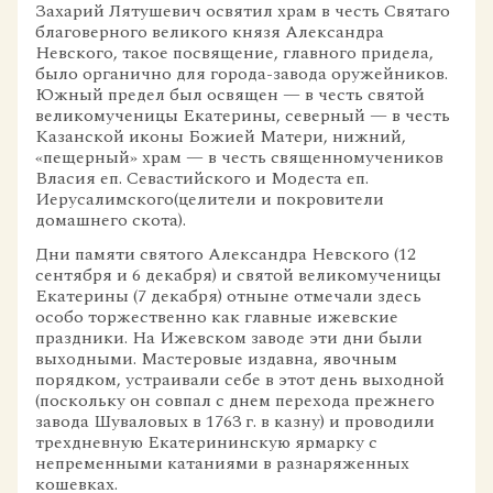
Захарий Лятушевич освятил храм в честь Святаго
благоверного великого князя Александра
Невского, такое посвящение, главного придела,
было органично для города-завода оружейников.
Южный предел был освящен — в честь святой
великомученицы Екатерины, северный — в честь
Казанской иконы Божией Матери, нижний,
«пещерный» храм — в честь священномучеников
Власия еп. Севастийского и Модеста еп.
Иерусалимского(целители и покровители
домашнего скота).
Дни памяти святого Александра Невского (12
сентября и 6 декабря) и святой великомученицы
Екатерины (7 декабря) отныне отмечали здесь
особо торжественно как главные ижевские
праздники. На Ижевском заводе эти дни были
выходными. Мастеровые издавна, явочным
порядком, устраивали себе в этот день выходной
(поскольку он совпал с днем перехода прежнего
завода Шуваловых в 1763 г. в казну) и проводили
трехдневную Екатерининскую ярмарку с
непременными катаниями в разнаряженных
кошевках.