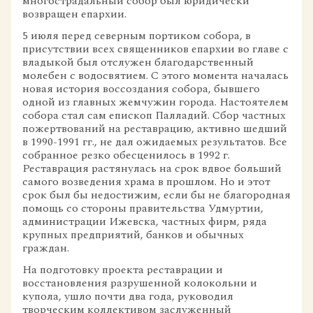
многострадальный собор был юридически
возвращен епархии.
5 июля перед северным портиком собора, в
присутствии всех священников епархии во главе с
владыкой был отслужен благодарственный
молебен с водосвятием. С этого момента началась
новая история воссоздания собора, бывшего
одной из главных жемчужин города. Настоятелем
собора стал сам епископ Палладий. Сбор частных
пожертвований на реставрацию, активно шедший
в 1990-1991 гг., не дал ожидаемых результатов. Все
собранное резко обесценилось в 1992 г.
Реставрация растянулась на срок вдвое больший
самого возведения храма в прошлом. Но и этот
срок был бы недостижим, если бы не благородная
помощь со стороны правительства Удмуртии,
администрации Ижевска, частных фирм, ряда
крупных предприятий, банков и обычных
граждан.
На подготовку проекта реставрации и
восстановления разрушенной колокольни и
купола, ушло почти два года, руководил
творческим коллективом заслуженный