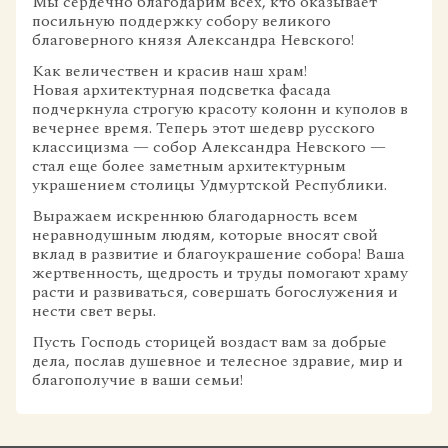
Мы сердечно благодарим всех, кто оказывает
посильную поддержку собору великого
благоверного князя Александра Невского!
Как величествен и красив наш храм!
Новая архитектурная подсветка фасада
подчеркнула строгую красоту колонн и куполов в
вечернее время. Теперь этот шедевр русского
классицизма — собор Александра Невского —
стал еще более заметным архитектурным
украшением столицы Удмуртской Республики.
Выражаем искреннюю благодарность всем
неравнодушным людям, которые вносят свой
вклад в развитие и благоукрашение собора! Ваша
жертвенность, щедрость и труды помогают храму
расти и развиваться, совершать богослужения и
нести свет веры.
Пусть Господь сторицей воздаст вам за добрые
дела, послав душевное и телесное здравие, мир и
благополучие в ваши семьи!