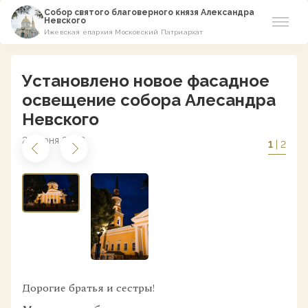
Собор святого благоверного князя Александра
Невского
Ижевская епархия Московский Патриархат
Новости
Установлено новое фасадное
О соборе
освещение собора Алесандра
Невского
Азы Православия
23 июня 2026
1
| 2
Расписание
Виртуальный музей
Пожертвование
Контакты
Дорогие братья и сестры!