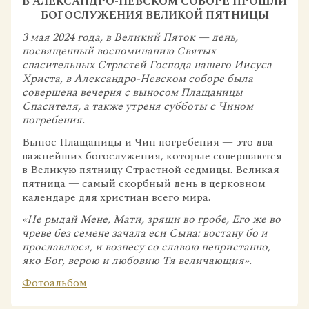
В АЛЕКСАНДРО-НЕВСКОМ СОБОРЕ ПРОШЛИ
БОГОСЛУЖЕНИЯ ВЕЛИКОЙ ПЯТНИЦЫ
3 мая 2024 года, в Великий Пяток — день,
посвященный воспоминанию Святых
спасительных Страстей Господа нашего Иисуса
Христа, в Александро-Невском соборе была
совершена вечерня с выносом Плащаницы
Спасителя, а также утреня субботы с Чином
погребения.
Вынос Плащаницы и Чин погребения — это два
важнейших богослужения, которые совершаются
в Великую пятницу Страстной седмицы. Великая
пятница — самый скорбный день в церковном
календаре для христиан всего мира.
«Не рыдай Мене, Мати, зрящи во гробе, Его же во
чреве без семене зачала еси Сына: востану бо и
прославлюся, и вознесу со славою непристанно,
яко Бог, верою и любовию Тя величающия».
Фотоальбом