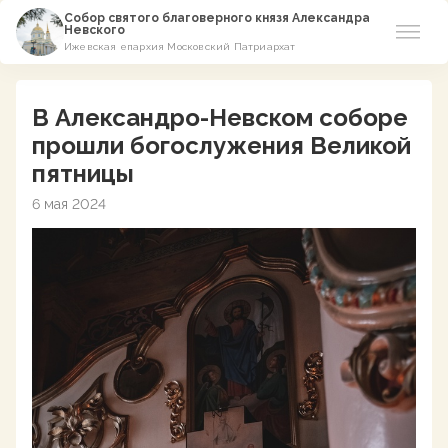
Собор святого благоверного князя Александра
Невского
Ижевская епархия Московский Патриархат
Новости
В Александро-Невском соборе
О соборе
прошли богослужения Великой
пятницы
Азы Православия
6 мая 2024
Расписание
Виртуальный музей
Пожертвование
Контакты