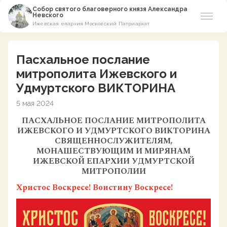
Собор святого благоверного князя Александра
Невского
Ижевская епархия Московский Патриархат
Новости
Пасхальное послание
О соборе
митрополита Ижевского и
Удмуртского ВИКТОРИНА
Азы Православия
5 мая 2024
Расписание
ПАСХАЛЬНОЕ ПОСЛАНИЕ МИТРОПОЛИТА
ИЖЕВСКОГО И УДМУРТСКОГО ВИКТОРИНА
СВЯЩЕННОСЛУЖИТЕЛЯМ,
Виртуальный музей
МОНАШЕСТВУЮЩИМ И МИРЯНАМ
ИЖЕВСКОЙ ЕПАРХИИ УДМУРТСКОЙ
Пожертвование
МИТРОПОЛИИ
Христос Воскресе! Воистину Воскресе!
Контакты