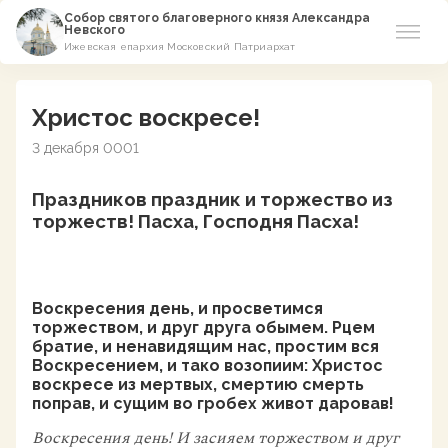
Собор святого благоверного князя Александра
Невского
Ижевская епархия Московский Патриархат
Новости
Христос воскресе!
О соборе
3 декабря 0001
Азы Православия
Праздников праздник и торжество из
торжеств! Пасха, Господня Пасха!
Расписание
Виртуальный музей
Воскресения день, и просветимся
торжеством, и друг друга обымем. Рцем
Пожертвование
братие, и ненавидящим нас, простим вся
Воскресением, и тако возопиим: Христос
Контакты
воскресе из мертвых, смертию смерть
поправ, и сущим во гробех живот даровав!
Воскресения день! И засияем торжеством и друг