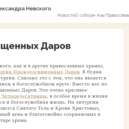
лександра Невского
Новости
О соборе
Азы Православ
ященных Даров
кого, как и в других православных храмах,
ургия Преждеосвященных Даров
.
В будни
ургия. Связано это с тем, что она является
ем в богослужебном круге. Вместо нее по
щенных Даров. Это очень красивое
й Четыредесятницы
, в особое время в жизни
тся и богослужебная жизнь. На литургии
ются Святого Тела и Крови Христовых,
ный день и благоговейно сохраняемых в
таре храма.