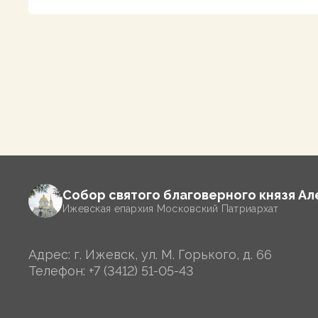
Собор святого благоверного князя А
Ижевская епархия Московский Патриархат
Адрес: г. Ижевск, ул. М. Горького, д. 66
Телефон:
+7 (3412) 51-05-43