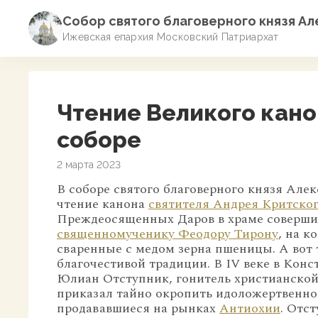
Собор святого благоверного князя А
Ижевская епархия Московский Патриархат
Чтение Великого кано
соборе
2 марта 2023
В соборе святого благоверного князя Але
чтение канона
святителя Андрея Критско
Преждеосященных Даров в храме соверши
священномученику Феодору Тирону
, на к
сваренные с медом зерна пшеницы. А вот 
благочестивой традиции. В IV веке в Конс
Юлиан Отступник, гонитель христианской 
приказал тайно окропить идоложертвенно
продававшиеся на рынках
Антиохии
. Отс