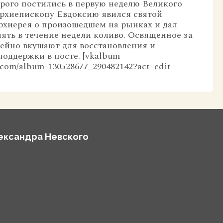
рого постились в первую неделю Великого
архиепископу Евдоксию явился святой
рхиерея о произошедшем на рынках и дал
ять в течение недели коливо. Освященное за
ейно вкушают для восстановления и
поддержки в посте. [vkalbum
vk.com/album-130528677_290482142?act=edit
лександра Невского