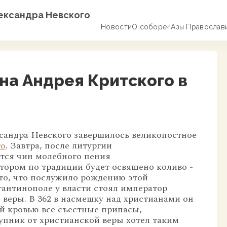
лександра Невского
Новости
О соборе
Азы Православ
на Андрея Критского в
ксандра Невского завершилось великопостное
го
.
Завтра, после литургии
тся чин молебного пения
отором по традиции будет освящено коливо -
то, что послужило рождению этой
тантинополе у власти стоял император
веры. В 362 в насмешку над христианами он
й кровью все съестные припасы,
тупник от христианской веры хотел таким