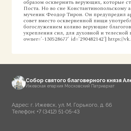
образом осквернить верующих, которые ст
Поста. Но во сне Константинопольскому 
мученик Феодор Тирон. Он предупредил а
совет вместо оскверненной пищи употребл
богослужением коливо верующие благогов
укрепления сил, для духовной и телесной 
owner='-130528677' id='290482142'] https://
Собор святого благоверного князя А
Ижевская епархия Московский Патриархат
Адрес: г. Ижевск, ул. М. Горького, д. 66
Телефон:
+7 (3412) 51-05-43