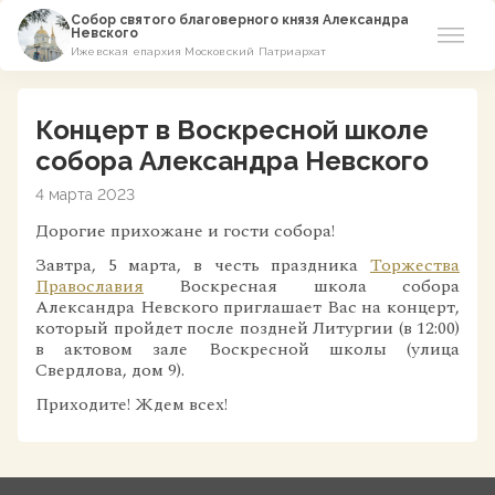
Собор святого благоверного князя Александра
Невского
Ижевская епархия Московский Патриархат
Новости
Концерт в Воскресной школе
О соборе
собора Александра Невского
4 марта 2023
Азы Православия
Дорогие прихожане и гости собора!
Расписание
Завтра, 5 марта, в честь праздника
Торжества
Православия
Воскресная школа собора
Александра Невского приглашает Вас на концерт,
Виртуальный музей
который пройдет после поздней Литургии (в 12:00)
в актовом зале Воскресной школы (улица
Пожертвование
Свердлова, дом 9).
Приходите! Ждем всех!
Контакты