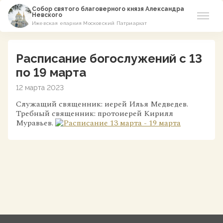
Собор святого благоверного князя Александра
Невского
Ижевская епархия Московский Патриархат
Новости
Расписание богослужений с 13
О соборе
по 19 марта
12 марта 2023
Азы Православия
Служащий священник: иерей Илья Медведев.
Требный священник: протоиерей Кирилл
Расписание
Муравьев.
Виртуальный музей
Пожертвование
Контакты