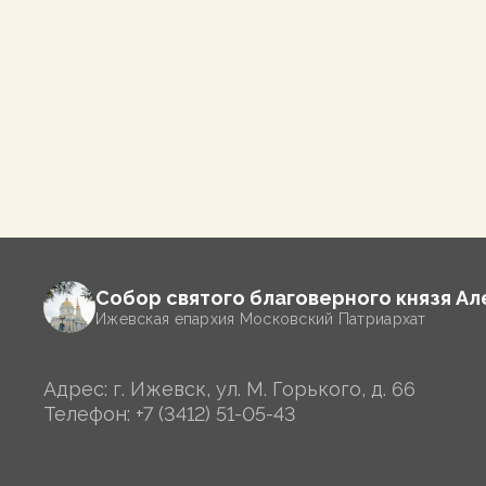
Собор святого благоверного князя А
Ижевская епархия Московский Патриархат
Адрес: г. Ижевск, ул. М. Горького, д. 66
Телефон:
+7 (3412) 51-05-43