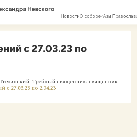
лександра Невского
Новости
О соборе
Азы Православ
ний с 27.03.23 по
Тиминский. Требный священник: священник