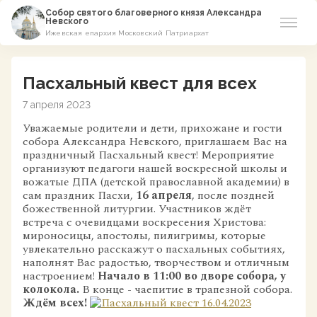
Собор святого благоверного князя Александра
Невского
Ижевская епархия Московский Патриархат
Новости
Пасхальный квест для всех
О соборе
7 апреля 2023
Уважаемые родители и дети, прихожане и гости
Азы Православия
собора Александра Невского, приглашаем Вас на
праздничный Пасхальный квест!
Мероприятие
Расписание
организуют педагоги нашей воскресной школы и
вожатые ДПА (детской православной академии) в
сам праздник Пасхи,
16 апреля
, после поздней
Виртуальный музей
божественной литургии. Участников ждёт
встреча с очевидцами воскресения Христова:
Пожертвование
мироносицы, апостолы, пилигримы, которые
увлекательно расскажут о пасхальных событиях,
наполнят Вас радостью, творчеством и отличным
Контакты
настроением!
Начало в 11:00 во дворе собора, у
колокола.
В конце - чаепитие в трапезной собора.
Ждём всех!