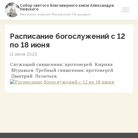
Собор святого благоверного князя Александра
Невского
Ижевская епархия Московский Патриархат
Новости
Расписание богослужений с 12
О соборе
по 18 июня
11 июня 2023
Азы Православия
Служащий священник: протоиерей Кирилл
Муравьев. Требный священник: протоиерей
Расписание
Дмитрий Леонтьев.
Виртуальный музей
Пожертвование
Контакты