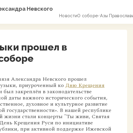
лександра Невского
Новости
О соборе
Азы Православ
зыки прошел в
соборе
князя Александра Невского прошел
музыки, приуроченный ко
Дню Крещения
и был закреплён в законодательстве
ной даты важного исторического события,
ственное, духовное и культурное развитие
ой государственности». В нашей республике
й жизни стали концерты "Ты живи, Святая
в День Крещения Руси по инициативе
ублики, при активной поддержке Ижевской