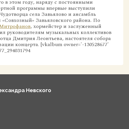
о в этом году, наряду с постоянными
цертной программы впервые выступили
Чудотворца села Завьялово и ансамбль
 «Совхозный» Завьяловского района. По
 Митрофанов
, хормейстер и заслуженный
учил руководителям музыкальных коллективов
отца Дмитрия Леонтьева, настоятеля собора
ации концерта. [vkalbum owner='-130528677'
677_294031794
лександра Невского