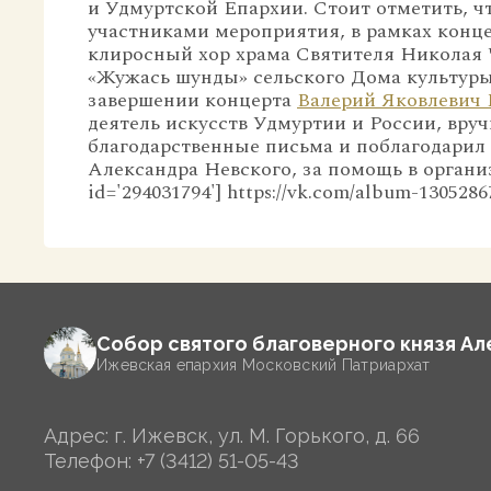
и Удмуртской Епархии. Стоит отметить, чт
участниками мероприятия, в рамках кон
клиросный хор храма Святителя Николая 
«Жужась шунды» сельского Дома культуры
завершении концерта
Валерий Яковлевич
деятель искусств Удмуртии и России, вр
благодарственные письма и поблагодарил 
Александра Невского, за помощь в организ
id='294031794'] https://vk.com/album-130528
Собор святого благоверного князя А
Ижевская епархия Московский Патриархат
Адрес: г. Ижевск, ул. М. Горького, д. 66
Телефон:
+7 (3412) 51-05-43