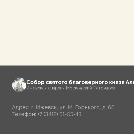
Собор святого благоверного князя А
Ижевская епархия Московский Патриархат
Адрес: г. Ижевск, ул. М. Горького, д. 66
Телефон:
+7 (3412) 51-05-43