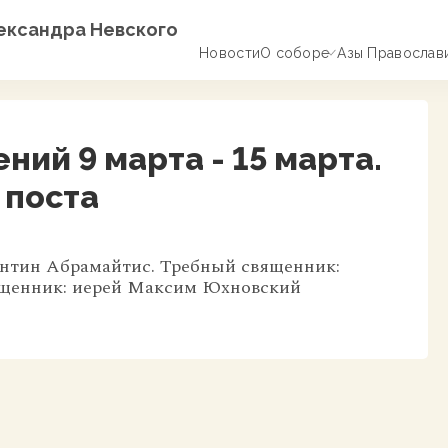
лександра Невского
Новости
О соборе
Азы Православ
ий 9 марта - 15 марта.
 поста
нтин Абрамайтис. Требный священник:
ященник: иерей Максим Юхновский