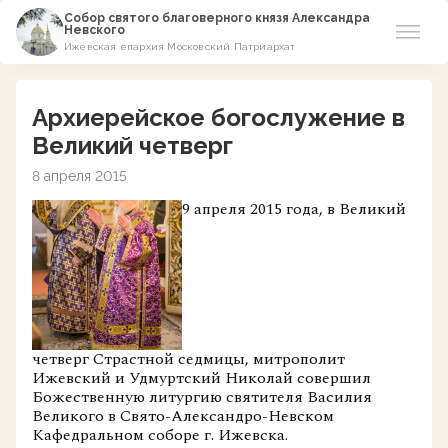
Собор святого благоверного князя Александра
Невского
Ижевская епархия Московский Патриархат
Новости
Архиерейское богослужение в
О соборе
Великий четверг
8 апреля 2015
Азы Православия
9 апреля 2015 года, в Великий
Расписание
Виртуальный музей
Пожертвование
четверг Страстной седмицы, митрополит
Ижевский и Удмуртский Николай совершил
Контакты
Божественную литургию святителя Василия
Великого в Свято-Александро-Невском
Кафедральном соборе г. Ижевска.