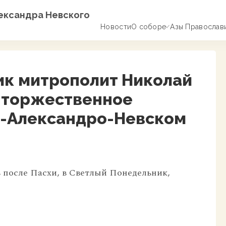
лександра Невского
Новости
О соборе
Азы Православ
ик митрополит Николай
 торжественное
о-Александро-Невском
ь после Пасхи, в Светлый Понедельник,