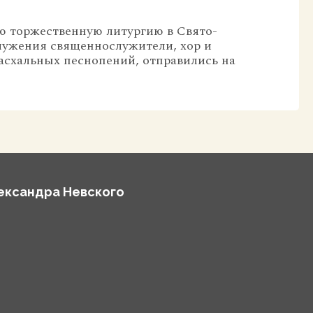
ю торжественную литургию в Свято-
лужения священнослужители, хор и
схальных песнопений, отправились на
лександра Невского