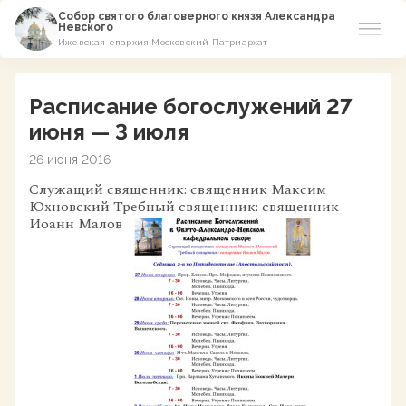
Собор святого благоверного князя Александра
Невского
Ижевская епархия Московский Патриархат
Новости
Расписание богослужений 27
О соборе
июня — 3 июля
26 июня 2016
Азы Православия
Служащий священник: священник Максим
Юхновский Требный священник: священник
Расписание
Иоанн Малов
Виртуальный музей
Пожертвование
Контакты