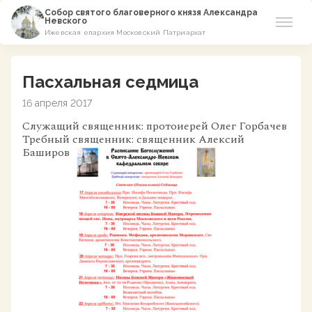
Собор святого благоверного князя Александра
Невского
Ижевская епархия Московский Патриархат
Новости
Пасхальная седмица
О соборе
16 апреля 2017
Служащий священник: протоиерей Олег Горбачев
Азы Православия
Требный священник: священник Алексий
Баширов
Расписание
Виртуальный музей
Пожертвование
Контакты