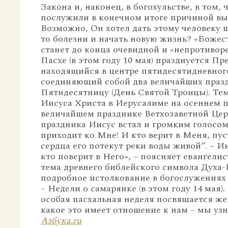
Закона и, наконец, в богохульстве, в том,
послужили в конечном итоге причиной вы
Возможно, Он хотел дать этому человеку 
то болезни и начать новую жизнь? «Божес
станет до конца очевидной и «непротивор
Пасхе (в этом году 10 мая) празднуется Пр
находящийся в центре пятидесятидневног
соединяющий собой два величайших празд
Пятидесятницу (День Святой Троицы). Те
Иисуса Христа в Иерусалиме на осеннем п
величайшем празднике Ветхозаветной Цер
праздника Иисус встал и громким голосом 
приходит ко Мне! И кто верит в Меня, пус
сердца его потекут реки воды живой“. – Ии
кто поверит в Него», – поясняет евангелис
тема древнего библейского символа Духа-
подробное истолкование в богослужениях
– Недели о самарянке (в этом году 14 мая)
особая пасхальная неделя посвящается ж
какое это имеет отношение к нам – мы уз
Азбука.ru