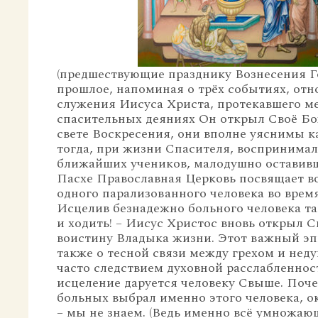
(предшествующие празднику Вознесения Г
прошлое, напоминая о трёх событиях, от
служения Иисуса Христа, протекавшего меж
спасительных деяниях Он открыл Своё Бож
свете Воскресения, они вполне уяснимы к
тогда, при жизни Спасителя, воспринимал
ближайших учеников, малодушно оставивш
Пасхе Православная Церковь посвящает 
одного парализованного человека во врем
Исцелив безнадежно больного человека так
и ходить! – Иисус Христос вновь открыл С
воистину Владыка жизни. Этот важный э
также о тесной связи между грехом и недуг
часто следствием духовной расслабленност
исцеление даруется человеку Свыше. Поче
больных выбрал именно этого человека, о
– мы не знаем. (Ведь именно всё умножа