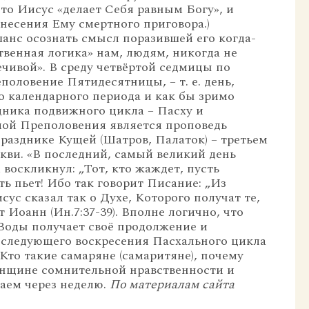
 что Иисус «делает Себя равным Богу», и
несения Ему смертного приговора.)
шанс осознать смысл поразившей его когда-
твенная логика» нам, людям, никогда не
ечивой». В среду четвёртой седмицы по
еполовение Пятидесятницы, – т. е. день,
о календарного периода и как бы зримо
ника подвижного цикла – Пасху и
мой Преполовения является проповедь
разднике Кущей (Шатров, Палаток) – третьем
кви. «В последний, самый великий день
воскликнул: „Тот, кто жаждет, пусть
ть пьет! Ибо так говорит Писание: „Из
сус сказал так о Духе, Которого получат те,
т Иоанн (Ин.7:37-39). Вполне логично, что
Воды получает своё продолжение и
 следующего воскресения Пасхального цикла
. Кто такие самаряне (самаритяне), почему
енщине сомнительной нравственности и
наем через неделю.
По материалам сайта