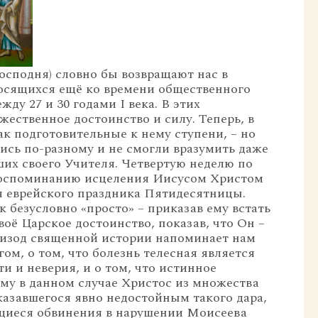
осподня) словно бы возвращают нас в
носящихся ещё ко времени общественного
ду 27 и 30 годами I века. В этих
ественное достоинство и силу. Теперь, в
ак подготовительные к нему ступени, – но
ись по-разному и не смогли вразумить даже
их своего Учителя. Четвертую неделю по
воспоминанию исцеления Иисусом Христом
я еврейского праздника Пятидесятницы.
 безусловно «просто» – приказав ему встать
воё Царское достоинство, показав, что Он –
пизод священной истории напоминает нам
ом, о том, что болезнь телесная является
и и неверия, и о том, что истинное
му в данном случае Христос из множества
казавшегося явно недостойным такого дара,
ющиеся обвинения в нарушении Моисеева