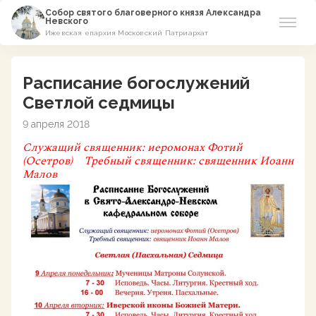
Собор святого благоверного князя Александра
Невского
Ижевская епархия Московский Патриархат
Новости
Расписание богослужений
О соборе
Светлой седмицы
9 апреля 2018
Азы Православия
Служащий священник:
иеромонах Фотий
(Осетров)
Требный священник:
священник Иоанн
Расписание
Малов
Виртуальный музей
Пожертвование
Контакты