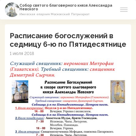
Собор святого благоверного князя Александра
Невского
Ижевская епархия Московский Патриархат
Новости
Расписание богослужений в
О соборе
седмицу 6-ю по Пятидесятнице
1 июля 2018
Азы Православия
Служащий священник:
иеромонах Митрофан
(Главатских).
Требный священник:
священник
Расписание
Димитрий Сырчин.
Виртуальный музей
Пожертвование
Контакты