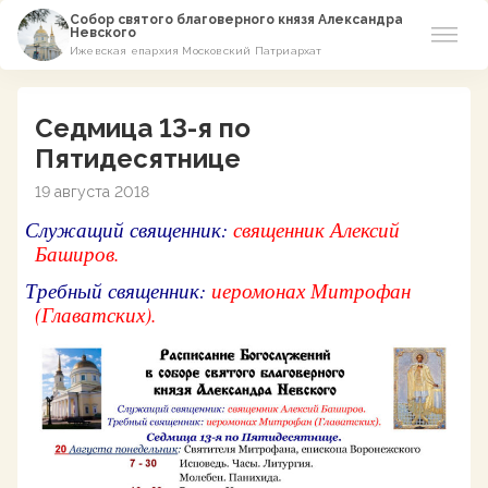
Собор святого благоверного князя Александра
Невского
Ижевская епархия Московский Патриархат
Новости
Седмица 13-я по
О соборе
Пятидесятнице
19 августа 2018
Азы Православия
Служащий священник:
священник Алексий
Баширов.
Расписание
Требный священник:
иеромонах Митрофан
Виртуальный музей
(Главатских).
Пожертвование
Контакты