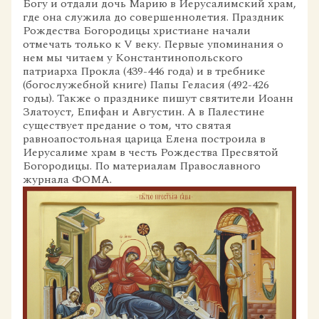
Богу и отдали дочь Марию в Иерусалимский храм,
где она служила до совершеннолетия. Праздник
Рождества Богородицы христиане начали
отмечать только к V веку. Первые упоминания о
нем мы читаем у Константинопольского
патриарха Прокла (439-446 года) и в требнике
(богослужебной книге) Папы Геласия (492-426
годы). Также о празднике пишут святители Иоанн
Златоуст, Епифан и Августин. А в Палестине
существует предание о том, что святая
равноапостольная царица Елена построила в
Иерусалиме храм в честь Рождества Пресвятой
Богородицы. По материалам Православного
журнала ФОМА.