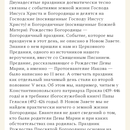
Двунадесятые праздники догматически тесно
связаны с событиями земной жизни Господа
Иисуса Христа и Богородицы и делятся на
Господские (посвященные Господу Иисусу
Христу) и Богородичные (посвященные Божией
Матери). Рождество Богородицы —
Богородичный праздник. Событие, которое мы
празднуем в этот день, не описано в Новом Завете.
Знания о нем пришли к нам из Церковного
Предания, одного из источников нашего
вероучения, вместе со Священным Писанием.
Предание, рассказывающее о Рождестве Девы
Марии, а именно — Протоевангелие Иакова —
было написано во II веке. А отмечать праздник
как отдельный значимый день стали ко второй
половине V века. Об этом мы, например, читаем у
Константинопольского патриарха Прокла (439-446
года) и в требнике (богослужебной книге) Папы
Геласия (492-426 годы). В Новом Завете мы не
найдем практически ничего о земной жизни
Богородицы. Евангелия не дают сведений о том,
кто были родители Девы Марии и при каких
обстоятельствах она родилась. Праздник
Рождества Пресвятой Богородицы основан на