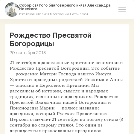
Собор святого благоверного князя Александра
Невского
Ижевская епархия Московский Патриархат
Новости
Рождество Пресвятой
О соборе
Богородицы
20 сентября 2018
Азы Православия
21 сентября православные христиане вспоминают
Рождество Пресвятой Богородицы. Это событие
Расписание
— рождение Матери Господа нашего Иисуса
Христа от праведных родителей Иоакима и Анны
Виртуальный музей
— описано в Церковном Предании. Мы
расскажем об истории, смысле и народных
традициях, связанных с праздником. Рождество
Пожертвование
Пресвятой Владычицы нашей Богородицы и
Приснодевы Марии — полное название
праздника, который Русская Православная
Контакты
Церковь отмечает 21 сентября по новому стилю (8
сентября по старому стилю). Это один из
двунадесятых православных праздников.