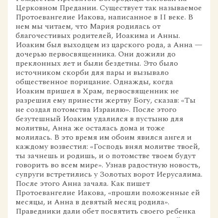
Церковном Предании. Существует так называемое
Протоевангелие Иакова, написанное в II веке. В
нем мы читаем, что Мария родилась от
благочестивых родителей, Иоакима и Анны.
Иоаким был выходцем из царского рода, а Анна —
дочерью первосвященника. Они дожили до
преклонных лет и были бездетны. Это было
источником скорби для пары и вызывало
общественное порицание. Однажды, когда
Иоаким пришел в Храм, первосвященник не
разрешил ему принести жертву Богу, сказав: «Ты
не создал потомства Израилю». После этого
безутешный Иоаким удалился в пустыню для
молитвы, Анна же осталась дома и тоже
молилась. В это время им обоим явился ангел и
каждому возвестил: «Господь внял молитве твоей,
ты зачнешь и родишь, и о потомстве твоем будут
говорить во всем мире». Узнав радостную новость,
супруги встретились у Золотых ворот Иерусалима.
После этого Анна зачала. Как пишет
Протоевангелие Иакова, «прошли положенные ей
месяцы, и Анна в девятый месяц родила».
Праведники дали обет посвятить своего ребенка