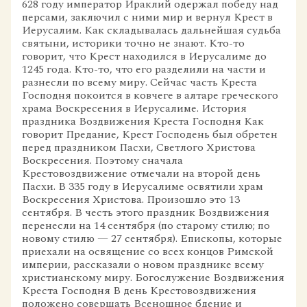
628 году император Ираклий одержал победу над
персами, заключил с ними мир и вернул Крест в
Иерусалим. Как складывалась дальнейшая судьба
святыни, историки точно не знают. Кто-то
говорит, что Крест находился в Иерусалиме до
1245 года. Кто-то, что его разделили на части и
разнесли по всему миру. Сейчас часть Креста
Господня покоится в ковчеге в алтаре греческого
храма Воскресения в Иерусалиме. История
праздника Воздвижения Креста Господня Как
говорит Предание, Крест Господень был обретен
перед праздником Пасхи, Светлого Христова
Воскресения. Поэтому сначала
Крестовоздвижение отмечали на второй день
Пасхи. В 335 году в Иерусалиме освятили храм
Воскресения Христова. Произошло это 13
сентября. В честь этого праздник Воздвижения
перенесли на 14 сентября (по старому стилю; по
новому стилю — 27 сентября). Епископы, которые
приехали на освящение со всех концов Римской
империи, рассказали о новом празднике всему
христианскому миру. Богослужение Воздвижения
Креста Господня В день Крестовоздвижения
положено совершать Всенощное бдение и