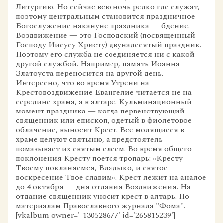
Литургию. Но сейчас всю ночь редко где служат,
поэтому центральным становится праздничное
Богослужение накануне праздника — бдение.
Воздвижение — это Господский (посвященный
Господу Иисусу Христу) двунадесятый праздник.
Поэтому его служба не соединяется ни с какой
другой службой. Например, память Иоанна
Златоуста переносится на другой день.
Интересно, что во время Утрени на
Крестовоздвижение Евангелие читается не на
середине храма, а в алтаре. Кульминационный
момент праздника — когда первенствующий
священник или епископ, одетый в фиолетовое
облачение, выносит Крест. Все молящиеся в
храме целуют святыню, а предстоятель
помазывает их святым елеем. Во время общего
поклонения Кресту поется тропарь: «Кресту
Твоему покланяемся, Владыко, и святое
воскресение Твое славим». Крест лежит на аналое
до 4 октября — дня отдания Воздвижения. На
отдание священник уносит крест в алтарь. По
материалам Православного журнала "Фома".
[vkalbum owner='-130528677' id='265815239']