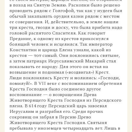
в поход на Святую Землю. Раскопки было решено
проводить рядом с Голгофой, так как у иудеев был
обычай закапывать орудия казни рядом с местом
ее совершения. И, действительно, в земле нашли
три креста, гвозди и доску, что была прибита надо
головой распятого Спасителя. Как говорит
Предание, к одному из крестов прикоснулся
болящий человек и исцелился. Так император
Константин и царица Елена узнали, какой из
крестов — тот самый. Они поклонились святыне,
а затем патриарх Иерусалимский Макарий стал
показывать ее народу. Для этого он встал на
возвышение и поднимал («воздвигал») Крест.
Люди поклонялись Кресту и молились: «Господи,
помилуй!». В VII веке с воспоминанием обретения
Креста Господня было соединено другое
воспоминание — о возвращении Древа
Животворящего Креста Господня из Персидского
плена. В 614 году Персидский царь завоевал
Иерусалим и разграбил его. Среди прочих
сокровищ он забрал в Персию Древо
Животворящего Креста Господня. Святыня
пребывала у иноземцев четырнадцать лет. Лишь в