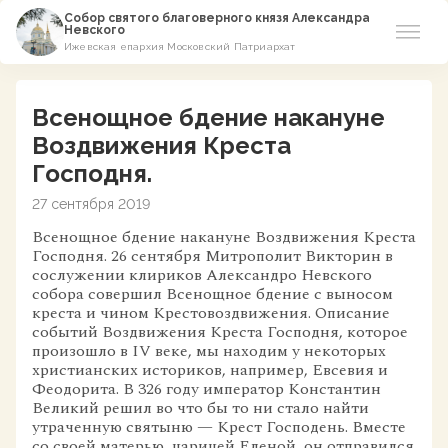
Собор святого благоверного князя Александра
Невского
Ижевская епархия Московский Патриархат
Новости
Всенощное бдение накануне
О соборе
Воздвижения Креста
Господня.
Азы Православия
27 сентября 2019
Расписание
Всенощное бдение накануне Воздвижения Креста
Господня. 26 сентября Митрополит Викторин в
сослужении клириков Александро Невского
Виртуальный музей
собора совершил Всенощное бдение с выносом
креста и чином Крестовоздвижения. Описание
событий Воздвижения Креста Господня, которое
Пожертвование
произошло в IV веке, мы находим у некоторых
христианских историков, например, Евсевия и
Контакты
Феодорита. В 326 году император Константин
Великий решил во что бы то ни стало найти
утраченную святыню — Крест Господень. Вместе
со своей матерью, царицей Еленой, он отправился