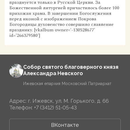
празднуется только в Русской Церкви. За
Божественной литургией причастилось более 100
прихожан храма. В завершении Богослужения
перед иконой с изображением Покрова
Богородицы духовенство совершило славление
празднику. [vkalbum owner='-130528677'
id='266379580']
Собор святого благоверного князя
Александра Невского
Ижевская епархия Московский Патриархат
Адрес: г. Ижевск, ул. М. Горького, д. 66
Телефон:
+7 (3412) 51-05-43
ВКонтакте