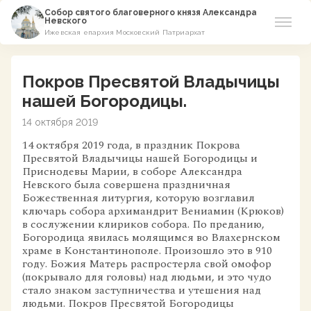
Собор святого благоверного князя Александра
Невского
Ижевская епархия Московский Патриархат
Новости
Покров Пресвятой Владычицы
О соборе
нашей Богородицы.
14 октября 2019
Азы Православия
14 октября 2019 года, в праздник Покрова
Пресвятой Владычицы нашей Богородицы и
Расписание
Приснодевы Марии, в соборе Александра
Невского была совершена праздничная
Виртуальный музей
Божественная литургия, которую возглавил
ключарь собора архимандрит Вениамин (Крюков)
в сослужении клириков собора. По преданию,
Пожертвование
Богородица явилась молящимся во Влахернском
храме в Константинополе. Произошло это в 910
году. Божия Матерь распростерла свой омофор
Контакты
(покрывало для головы) над людьми, и это чудо
стало знаком заступничества и утешения над
людьми. Покров Пресвятой Богородицы