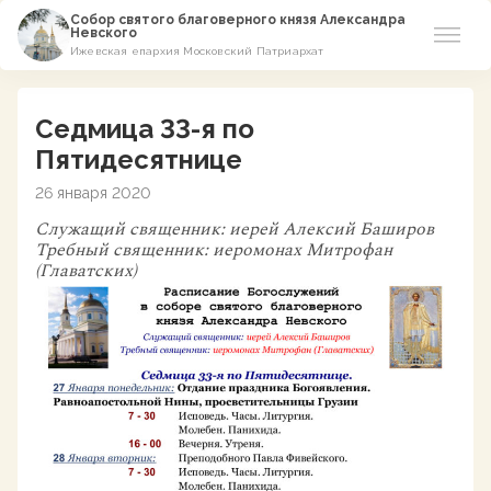
Собор святого благоверного князя Александра
Невского
Ижевская епархия Московский Патриархат
Новости
Седмица 33-я по
О соборе
Пятидесятнице
26 января 2020
Азы Православия
Служащий священник:
иерей Алексий Баширов
Требный священник:
иеромонах Митрофан
Расписание
(Главатских)
Виртуальный музей
Пожертвование
Контакты