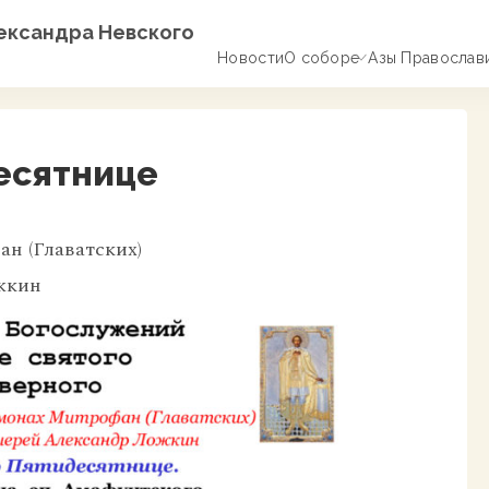
лександра Невского
Новости
О соборе
Азы Православ
есятнице
н (Главатских)
жкин