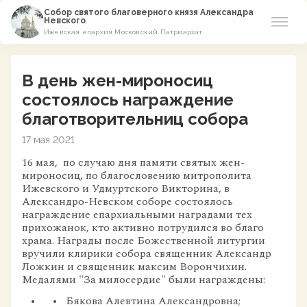
Собор святого благоверного князя Александра
Невского
Ижевская епархия Московский Патриархат
Новости
В день жен-мироносиц
О соборе
состоялось награждение
благотворительниц собора
Азы Православия
17 мая 2021
Расписание
16 мая, по случаю дня памяти святых жен-
мироносиц, по благословению митрополита
Ижевского и Удмуртского Викторина, в
Виртуальный музей
Александро-Невском соборе состоялось
награждение епархиальными наградами тех
прихожанок, кто активно потрудился во благо
Пожертвование
храма. Награды после Божественной литургии
вручили клирики собора священник Александр
Контакты
Ложкин и священник максим Ворончихин.
Медалями "За милосердие" были награждены:
Бякова Алевтина Александровна;