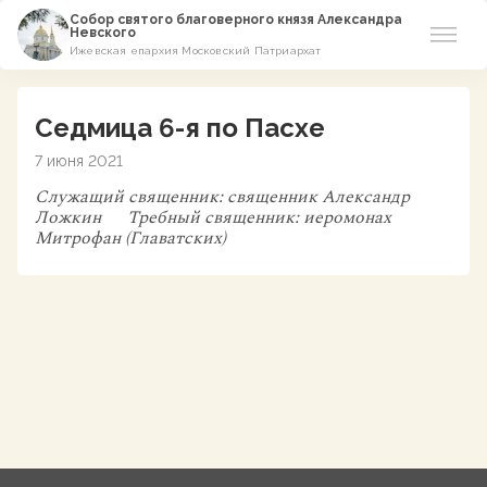
Собор святого благоверного князя Александра
Невского
Ижевская епархия Московский Патриархат
Новости
Седмица 6-я по Пасхе
О соборе
7 июня 2021
Служащий священник:
священник Александр
Азы Православия
Ложкин
Требный священник:
иеромонах
Митрофан (Главатских)
Расписание
Виртуальный музей
Пожертвование
Контакты