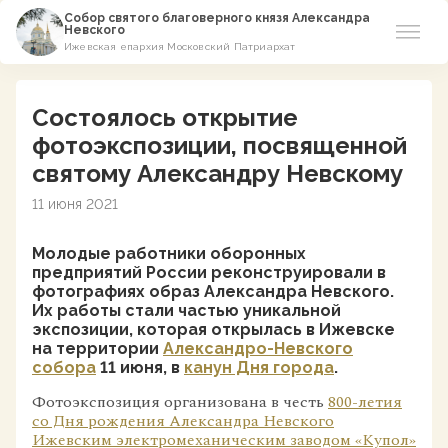
Собор святого благоверного князя Александра
Невского
Ижевская епархия Московский Патриархат
Новости
Состоялось открытие
О соборе
фотоэкспозиции, посвященной
святому Александру Невскому
Азы Православия
11 июня 2021
Расписание
Молодые работники оборонных
предприятий России реконструировали в
Виртуальный музей
фотографиях образ Александра Невского.
Их работы стали частью уникальной
экспозиции, которая открылась в Ижевске
Пожертвование
на территории
Александро-Невского
собора
11 июня, в
канун Дня города
.
Контакты
Фотоэкспозиция организована в честь
800-летия
со Дня рождения Александра Невского
Ижевским электромеханическим заводом «Купол»