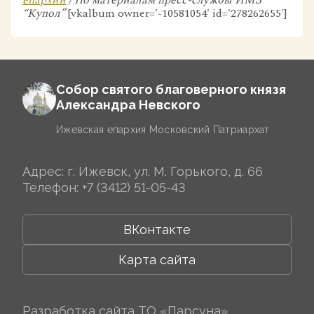
епархии
/ По материалам пресс-службы ИМЗ
“Купол”
[vkalbum owner='-10581054' id='278262655']
Собор святого благоверного князя
Александра Невского
Ижевская епархия Московский Патриархат
Адрес: г. Ижевск, ул. М. Горького, д. 66
Телефон:
+7 (3412) 51-05-43
ВКонтакте
Карта сайта
Разработка сайта
ТО «Парсуна»