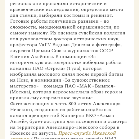
регионах они проводили исторические и
краеведческие исследования, определяли места
для съёмки, выбирали костюмы и реквизит.
Готовые работы получились разными – по
сложности, эмоциональной окрашенности, по
самому замыслу. Их оценила судейская коллегия
под руководством доктора исторических наук,
профессора УдГУ Вадима Долгова и фотографа,
лауреата Премии Союза журналистов СССР
Евгения Аксёнова. В номинации «За
историческую достоверность» победила работа
команды ПАО «Стрела» (Тула), которая
изобразила молодого князя после первой битвы
на Неве, в номинации «За художественное
мастерство» – команда ПАО «МАК «Вымпел»
(Москва), которая переосмыслила образ героя и
придала ему современное звучание.
Фотоэкспозиция в честь 800-летия Александра
Невского, созданная из работ молодёжных
команд предприятий Концерна ВКО «Алмаз-
Антей», будет доступна для посещения и осмотра
на территории Александро-Невского собора в
Ижевске до августа.
Пресс-служба Ижевской