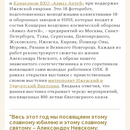
и
Концерном ВКО «Алмаз-Антей»
при поддержке
Ижевской епархии. Это 18 фоторабот,
подготовленных молодёжными коллективами 18-
и оборонных заводов и НИИ, которые входят в
состав Концерна воздушно-космической обороны
«Алмаз-Антей», – предприятий из Москвы, Санкт-
Петербурга, Тулы, Серпухова, Долгопрудного,
Жуковского, Ижевска, Кирова, Йошкар-Олы,
Мурома, Рязани и Великого Новгорода. Каждая из
работ реконструирует сюжеты из жизни
Александра Невского, а образы нашего
знаменитого соотечественника и его соратников
воплощают сами молодые работники ОПК. В
рамках открытия выставки с приветственным
словом выступил
митрополит Ижевский и
Удмуртский Викторин
. Владыка отметил, что
данная выставка открывает череду мероприятий,
посвященных 800-летию благоверного князя.
“Весь этот год мы посвящяем этому
славному юбилею и этому славному
святому – Александру Невскому: