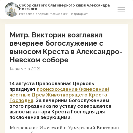
Собор святого благоверного князя Александра
Невского
Ижевская епархия Московский Патриархат
Новости
Митр. Викторин возглавил
О соборе
вечернее богослужение с
выносом Креста в Александро-
Азы Православия
Невском соборе
14 августа 2021
Расписание
14 августа Православная Церковь
Виртуальный музей
празднует
происхождение (изнесение)
честных Древ Животворящего Креста
Пожертвование
Господня
. За вечерним богослужением
этого праздника по уставу совершается
вынос из алтаря Креста Господня для
Контакты
поклонения верующими.
Митрополит Ижевский и Удмуртский Викторин