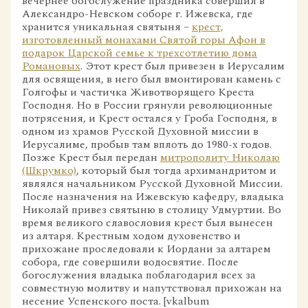
вечернее богослужение праздника совершил в
Александро-Невском соборе г. Ижевска, где
хранится уникальная святыня –
крест,
изготовленный монахами Святой горы Афон в
подарок Царской семье к трехсотлетию дома
Романовых
. Этот крест был привезен в Иерусалим
для освящения, в него был вмонтирован камень с
Голгофы и частичка Животворящего Креста
Господня. Но в России грянули революционные
потрясения, и Крест остался у Гроба Господня, в
одном из храмов Русской Духовной миссии в
Иерусалиме, пробыв там вплоть до 1980-х годов.
Позже Крест был передан
митрополиту Николаю
(Шкрумко)
, который был тогда архимандритом и
являлся начальником Русской Духовной Миссии.
После назначения на Ижевскую кафедру, владыка
Николай привез святыню в столицу Удмуртии. Во
время великого славословия крест был вынесен
из алтаря. Крестным ходом духовенство и
прихожане проследовали к Иордани за алтарем
собора, где совершили водосвятие. После
богослужения владыка поблагодарил всех за
совместную молитву и напутствовал прихожан на
несение Успенского поста. [vkalbum