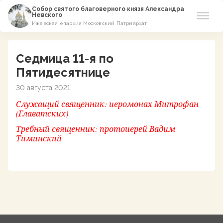
Собор святого благоверного князя Александра
Невского
Ижевская епархия Московский Патриархат
Новости
Седмица 11-я по
О соборе
Пятидесятнице
30 августа 2021
Азы Православия
Служащий священник: иеромонах Митрофан
(Главатских)
Расписание
Требный священник: протоиерей Вадим
Тиминский
Виртуальный музей
Пожертвование
Контакты