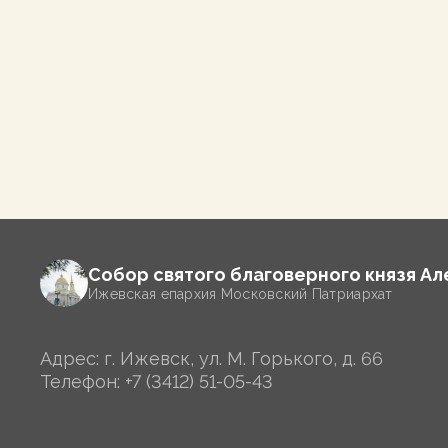
Собор святого благоверного князя А
Ижевская епархия Московский Патриархат
Адрес: г. Ижевск, ул. М. Горького, д. 66
Телефон:
+7 (3412) 51-05-43